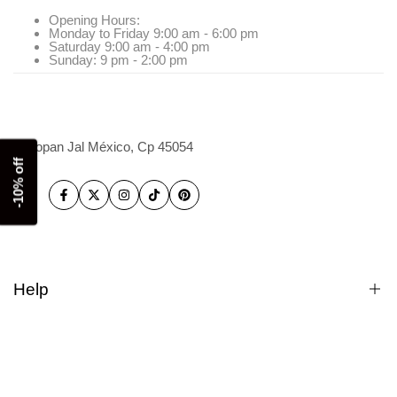
Opening Hours:
Monday to Friday 9:00 am - 6:00 pm
Saturday 9:00 am - 4:00 pm
Sunday: 9 pm - 2:00 pm
Zapopan Jal México, Cp 45054
-10% off
Facebook
Twitter
Instagram
TikTok
Pinterest
Help
Cómo comprar
Compras a Mayoreo.