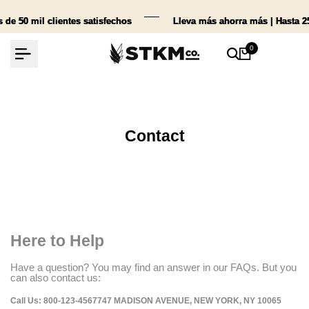
Ir
al
e 50 mil clientes satisfechos
e 50 mil clientes satisfechos
e 50 mil clientes satisfechos
Lleva más ahorra más | Hasta 2
Lleva más ahorra más | Hasta 2
Lleva más ahorra más | Hasta 2
contenido
0
Jesús en México, Mexico compro
Contact
Panda | PRIMAL DIVISIO...
58 day(s) ago
Here to Help
Have a question? You may find an answer in our FAQs. But you
can also contact us:
Call Us: 800-123-4567747 MADISON AVENUE, NEW YORK, NY 10065