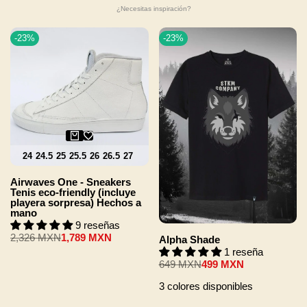
¿Necesitas inspiración?
-
23
%
-
23
%
24
24.5
25
25.5
26
26.5
27
27.5
28
28.5
29
29.5
30
Airwaves One - Sneakers
Tenis eco-friendly (incluye
playera sorpresa) Hechos a
mano
9 reseñas
Precio
2,326 MXN
Precio
1,789 MXN
Alpha Shade
regular
de
1 reseña
venta
Precio
649 MXN
Precio
499 MXN
regular
de
venta
3 colores disponibles