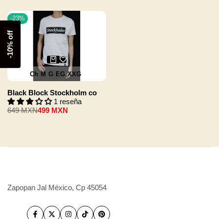
-
23
%
-10% off
Ch
M
G
EG
XXG
Black Block Stockholm co
1 reseña
Precio
649 MXN
Precio
499 MXN
regular
de
venta
Zapopan Jal México, Cp 45054
Facebook
Twitter
Instagram
TikTok
Pinterest