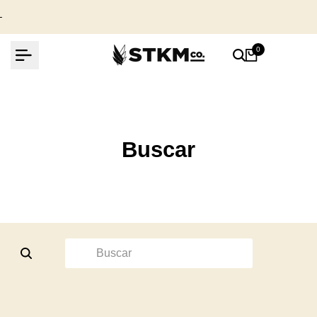
Ir
al
contenido
Emilio en Oaxaca, Mexico compro
0
Wings logo polo Negra
23 day(s) ago
Buscar