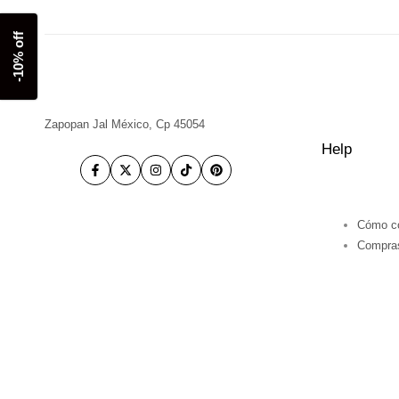
-10% off
Zapopan Jal México, Cp 45054
Help
Facebook
Twitter
Instagram
TikTok
Pinterest
Cómo c
Compra