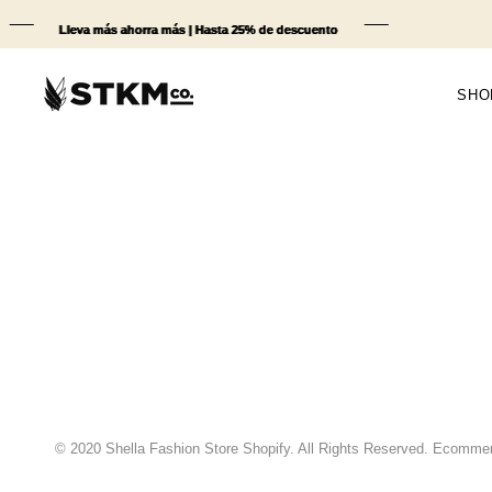
Ir
al
Lleva más ahorra más | Hasta 25% de descuento
Lleva más ahorra más | Hasta 25% de descuento
Lleva más ahorra más | Hasta 25% de descuento
Lleva más ahorra más | Hasta 25% de descuento
contenido
SHO
© 2020 Shella Fashion Store Shopify. All Rights Reserved. Ecomme