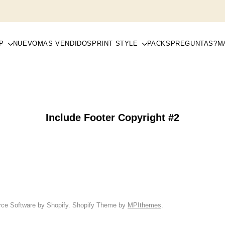
P
NUEVO
MAS VENDIDOS
PRINT STYLE
PACKS
PREGUNTAS?
M
Include Footer Copyright #2
rce Software by Shopify. Shopify Theme by
MPIthemes
.