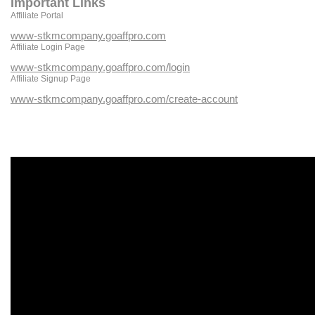
Important Links
Affiliate Portal
www-stkmcompany.goaffpro.com
Affiliate Login Page
www-stkmcompany.goaffpro.com/login
Affiliate Signup Page
www-stkmcompany.goaffpro.com/create-account