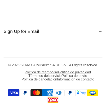
Cómo comprar
Compras a Mayoreo.
Quienes somos?
Dudas
Rastrear pedido
Búsqueda
Sign Up for Email
Privacy
Terms of service
Políticas de cambios
Sign up to get first dibs on new arrivals, sales, exclusive
Manifiesto
content, events and more!
© 2026
STKM COMPANY SA DE CV
. All rights reserved.
Subscribe
Política de reembolso
Política de privacidad
Términos del servicio
Política de envío
Política de cancelación
Información de contacto
MXN