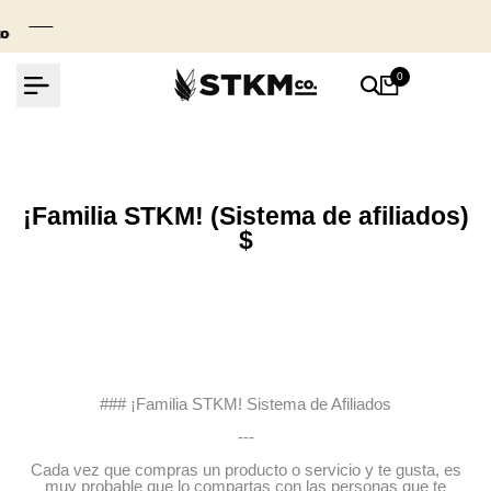
Ir
al
contenido
Fernando en CDMX, Mexico compro
0
Concert cap co. Gorra...
65 day(s) ago
¡Familia STKM! (Sistema de afiliados)
$
### ¡Familia STKM! Sistema de Afiliados
---
Cada vez que compras un producto o servicio y te gusta, es
muy probable que lo compartas con las personas que te