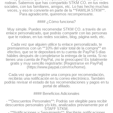
rodean. Sabemos que has compartido STKM CO. en tus redes
sociales, con tus familiares, amigos, etc. Lo has hecho muchas
veces, y eso te convierte en parte de la **FAMILIA STKM**.
Para agradecerte, queremos recompensarte.
#### ¿Cómo funciona?
Muy simple. Puedes recomendar STKM CO. a través de un
enlace personalizado, que podrás compartir con las personas
que te rodean, en tus redes sociales, blog, página web, etc.
Cada vez que alguien utilice tu enlace personalizado, te
premiaremos con un **10% del valor total de la compra** en
efectivo, que se te depositará en tu cuenta de PayPal 5 días
hábiles después de completarse la entrega de la venta. Si no
tienes una cuenta de PayPal, ¡no te preocupes! Es totalmente
gratis y muy sencillo registrarte: [Registrarse en PayPal]
(https://www.paypal.com/mx/home).
Cada vez que se registre una compra por recomendación,
recibirás una notificación en tu correo electrónico. También
podrás revisar el estado de tus recomendaciones y pagos en tu
portal de afiliado.
#### Beneficios Adicionales
- **Descuentos Personales**: Podrás ser elegible para recibir
descuentos personales y/o kits, analizados previamente por el
STAFF STKM.
- **Notificaciones y Seguimiento**: Recibirás notificaciones