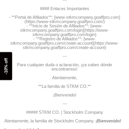
#### Enlaces Importantes
- **Portal de Afiliados**: [www-stkmcompany.goaffpro.com]
(https://www-stkmcompany.goaffpro.com/)
- **Inicio de Sesión de Afiliados**: [www-
stkmcompany.goaffpro.com/login](https://www-
stkmcompany.goaffpro.com/login)
- **Registro de Afiliados**: [www-
stkmcompany.goaffpro.com/create-account](https://www-
stkmcompany.goaffpro.com/create-account)
---
-10% off
Para cualquier duda o aclaración, ¡ya sabes dónde
encontrarnos!
Atentamente,
**La familia de STKM CO.**
¡Bienvenido!
---
##### STKM CO. | Stockholm Company
Atentamente, la familia de Stockholm Company.
¡Bienvenido!