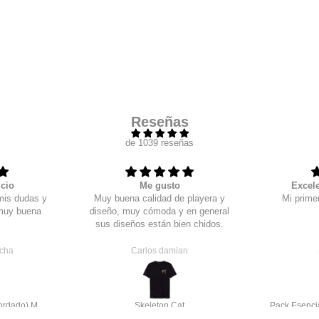
Reseñas
de 1039 reseñas
icio
Me gusto
Excele
mis dudas y
Muy buena calidad de playera y
Mi primer
 muy buena
diseño, muy cómoda y en general
sus diseños están bien chidos.
ucha
Carlos damian
STKM CO classic script (bordado) Manga larga
Skeleton Cat