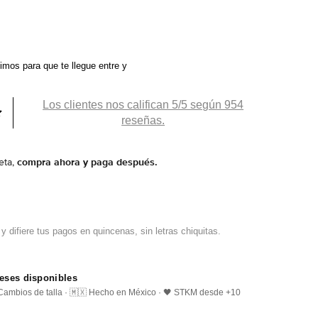
ximos
para que te llegue entre
y
Los clientes nos califican 5/5 según 954
reseñas.
eta,
compra ahora y paga después.
reses disponibles
️ Cambios de talla · 🇲🇽 Hecho en México · 🖤 STKM desde +10