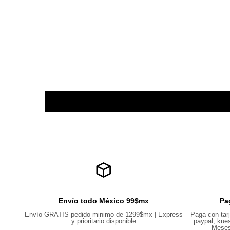
Envío todo México 99$mx
Pa
Envío GRATIS pedido minimo de 1299$mx | Express
Paga con tarj
y prioritario disponible
paypal, kues
Meses