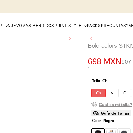
P
NUEVO
MAS VENDIDOS
PRINT STYLE
PACKS
PREGUNTAS?
M
Bold colors STK
Precio
698 MXN
Prec
907
regu
de
PRECIO
POR
/
POR
venta
UNIDAD
Talla:
Ch
Ch
M
G
Cual es mi talla?
Guía de Tallas
Color:
Negro