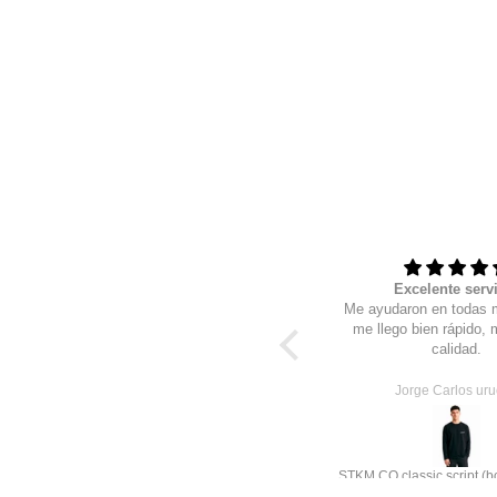
Siempre al 100
Excelente serv
Wow, excelente calidad, sobre todo
Me ayudaron en todas 
excelente servicio, soy cliente
me llego bien rápido,
desde hace años y estan geniales
calidad.
estas nuevas
Raul R
Jorge Carlos ur
STKM Pima core+1 | Premium