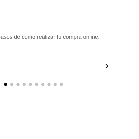
pasos de como realizar tu compra online.
0:50
00:50
00:38
01:09