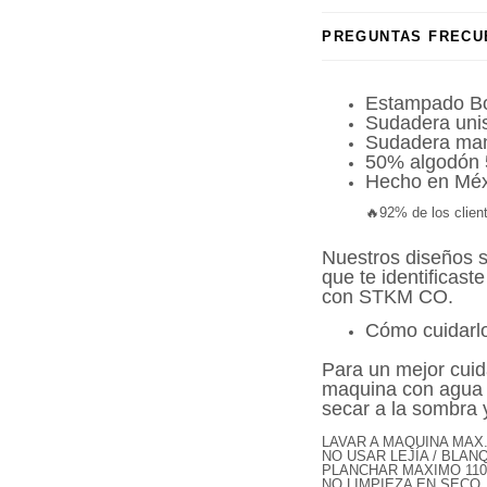
PREGUNTAS FRECU
Estampado Bo
Sudadera uni
Sudadera man
50% algodón 
Hecho en Méx
🔥92% de los clie
Nuestros diseños 
que te identificaste
con STKM CO.
Cómo cuidarl
Para un mejor cui
maquina con agua t
secar a la sombra y
LAVAR A MAQUINA MAX
Compra ahora y paga a meses sin
NO USAR LEJÍA / BLA
PLANCHAR MAXIMO 110 
tarjeta de crédito
NO LIMPIEZA EN SECO