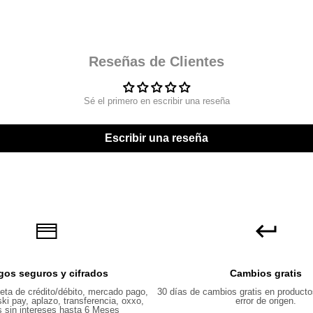
Reseñas de Clientes
Sé el primero en escribir una reseña
Escribir una reseña
gos seguros y cifrados
Cambios gratis
eta de crédito/débito, mercado pago,
30 días de cambios gratis en producto
ki pay, aplazo, transferencia, oxxo,
error de origen.
 sin intereses hasta 6 Meses