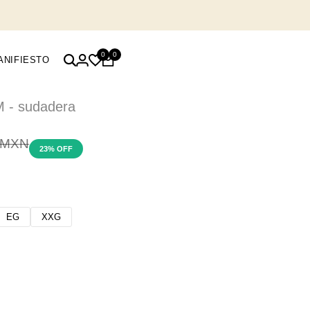
0
0
ANIFIESTO
M - sudadera
io
 MXN
23
% OFF
lar
EG
XXG