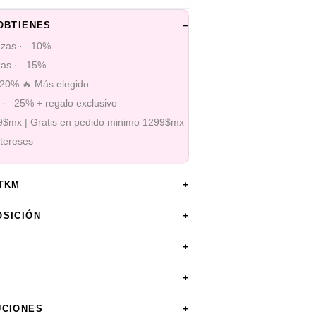
OBTIENES
–
ezas · –10%
zas · –15%
–20% 🔥 Más elegido
 · –25% + regalo exclusivo
99$mx | Gratis en pedido minimo 1299$mx
ntereses
STKM
+
OSICIÓN
+
+
+
UCIONES
+