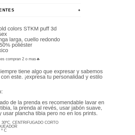
ENTES
+
ld colors STKM puff 3d
sex
ga larga, cuello redondo
50% poliéster
ico
ntes compran 2 o mas🔥
siempre tiene algo que expresar y sabemos
 con este. ¡
expresa tu personalidad y estilo
o:
dado de la prenda es recomendable lavar en
ibia, la prenda al revés, usar jabón suave,
 usar plancha tibia pero no en los prints.
. 30ºC. CENTRIFUGADO CORTO
NQUEADOR
º C