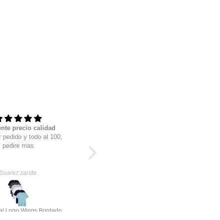
nte precio calidad
La neta estan muy cool
 pedido y todo al 100,
Perfectos, solo pidanlos en media
pedire mas
talla mas por que son como fit a
menos que no tengan pata gorda
como yo.
Suarez zarate
Lucho
Pack Esencial Logo Wings Bordado 6 playeras
Soul Blvck -Tenis vegan leather (incluye playera de regalo)