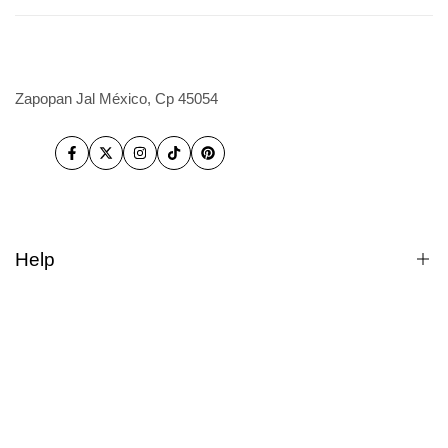
Zapopan Jal México, Cp 45054
Facebook
Twitter
Instagram
TikTok
Pinterest
Help
Cómo comprar
Compras a Mayoreo.
Quienes somos?
Dudas
Rastrear pedido