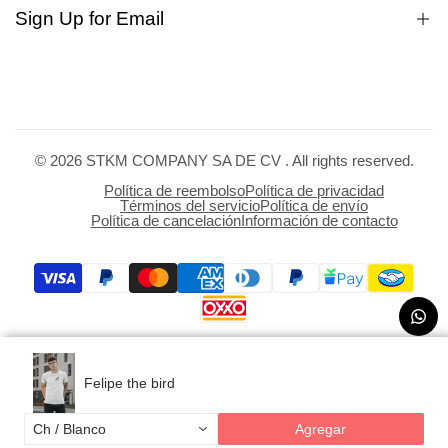
Búsqueda
Sign Up for Email
Privacy
Terms of service
Políticas de cambios
Sign up to get first dibs on new arrivals, sales, exclusive
Manifiesto
content, events and more!
© 2026
STKM COMPANY SA DE CV
. All rights reserved.
Subscribe
Política de reembolso
Política de privacidad
Términos del servicio
Política de envío
Política de cancelación
Información de contacto
MXN
Felipe the bird
Ch / Blanco
Agregar