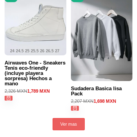
24
24.5
25
25.5
26
26.5
27
27.5
28
28.5
29
29.5
30
Airwaves One - Sneakers
Tenis eco-friendly
(incluye playera
sorpresa) Hechos a
mano
Sudadera Basica lisa
Precio
2,326 MXN
Precio
1,789 MXN
Pack
regular
de
venta
Precio
2,207 MXN
Precio
1,698 MXN
regular
de
venta
Ver mas