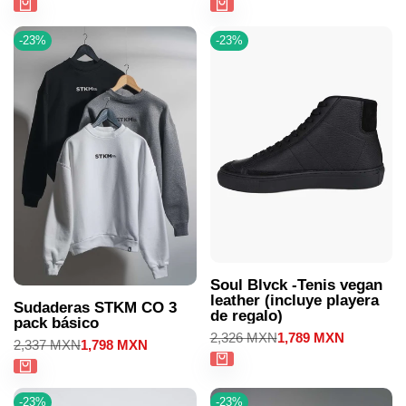
venta
venta
-
23
%
-
23
%
Soul Blvck -Tenis vegan
leather (incluye playera
Sudaderas STKM CO 3
de regalo)
pack básico
Precio
2,326 MXN
Precio
1,789 MXN
Precio
2,337 MXN
Precio
1,798 MXN
regular
de
regular
de
venta
venta
-
23
%
-
23
%