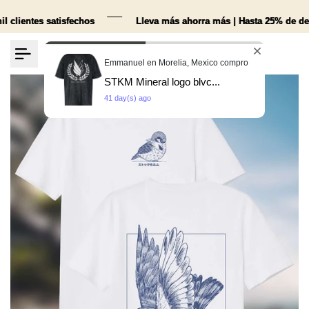
Ir
al
satisfechos
satisfechos
satisfechos
Lleva más ahorra más | Hasta 25% de descuento
Lleva más ahorra más | Hasta 25% de descuento
Lleva más ahorra más | Hasta 25% de descuento
contenido
Emmanuel en Morelia, Mexico compro
0
STKM Mineral logo blvc...
41 day(s) ago