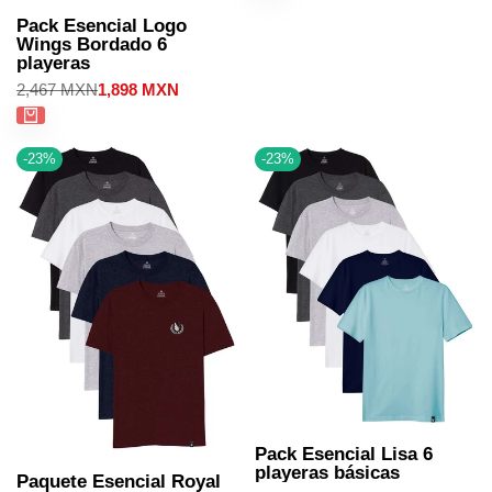
Pack Esencial Logo
Wings Bordado 6
playeras
Precio
2,467 MXN
Precio
1,898 MXN
regular
de
venta
-
23
%
-
23
%
Pack Esencial Lisa 6
playeras básicas
Paquete Esencial Royal