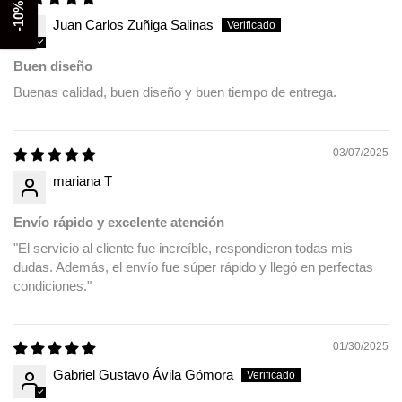
-10% off
sin tarjeta de crédito
Juan Carlos Zuñiga Salinas
Agrega tu producto al carrito y
elige pagar
1
Buen diseño
con Meses sin Tarjeta.
En tu cuenta de Mercado Pago,
elige la
Buenas calidad, buen diseño y buen tiempo de entrega.
2
cantidad de meses
y confirma.
Paga mes a mes
con saldo disponible,
3
débito u otros medios.
03/07/2025
Crédito sujeto a aprobación.
mariana T
¿Tienes dudas? Consulta nuestra
Ayuda.
Envío rápido y excelente atención
"El servicio al cliente fue increíble, respondieron todas mis
dudas. Además, el envío fue súper rápido y llegó en perfectas
condiciones."
01/30/2025
Gabriel Gustavo Ávila Gómora