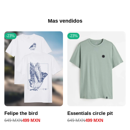
Mas vendidos
-
23
%
-
23
%
Felipe the bird
Essentials circle pit
Precio
649 MXN
Precio
499 MXN
Precio
649 MXN
Precio
499 MXN
regular
de
regular
de
venta
venta