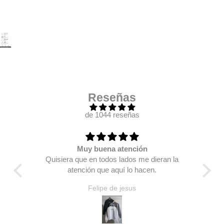
Reseñas
de 1044 reseñas
Muy buena atención
 mas
Quisiera que en todos lados me dieran la
Se 
, me
atención que aquí lo hacen.
y nu
 está
d
Felipe de jesus
agrega
de p
un
play