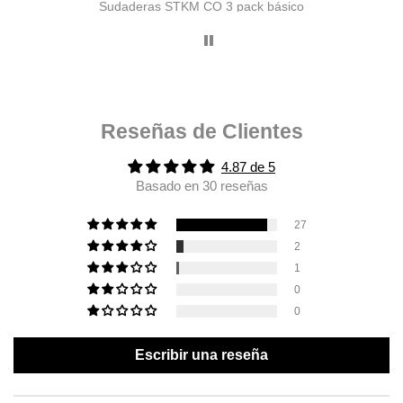
ado)
Sudaderas STKM CO 3 pack básico
Reseñas de Clientes
4.87 de 5
Basado en 30 reseñas
27
2
1
0
0
Escribir una reseña