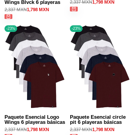
Precio
2,337 MXN
Precio
1,798 MXN
Wings Blvck 6 playeras
regular
de
Precio
2,337 MXN
Precio
1,798 MXN
venta
regular
de
venta
-
23
%
-
23
%
Paquete Esencial Logo
Paquete Esencial circle
Wings 6 playeras básicas
pit 6 playeras básicas
Precio
2,337 MXN
Precio
1,798 MXN
Precio
2,337 MXN
Precio
1,798 MXN
regular
de
regular
de