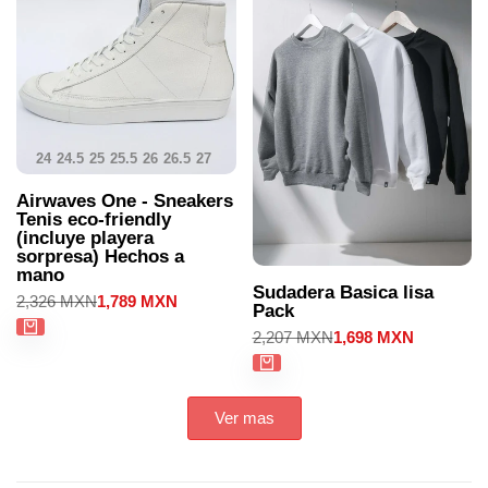
24
24.5
25
25.5
26
26.5
27
27.5
28
28.5
29
29.5
30
Airwaves One - Sneakers
Tenis eco-friendly
(incluye playera
sorpresa) Hechos a
mano
Sudadera Basica lisa
Precio
2,326 MXN
Precio
1,789 MXN
Pack
regular
de
venta
Precio
2,207 MXN
Precio
1,698 MXN
regular
de
venta
Ver mas