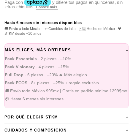
Hasta 6 meses sin intereses disponibles
🚚 Envío a todo México · ↩️ Cambios de talla · 🇲🇽 Hecho en México · 🖤
STKM desde +10 años
MÁS ELIGES, MÁS OBTIENES
–
Pack Essentials
· 2 piezas · –10%
Pack Visionary
· 4 piezas · –15%
Full Drop
· 6 piezas · –20% 🔥 Más elegido
Pack ECOS
· 8+ piezas · –25% + regalo exclusivo
🚚 Envío todo México 99$mx | Gratis en pedido minimo 1299$mx
💳 Hasta 6 meses sin intereses
POR QUÉ ELEGIR STKM
+
CUIDADOS Y COMPOSICIÓN
+