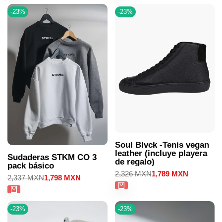
-
23
%
-
23
%
Soul Blvck -Tenis vegan
leather (incluye playera
Sudaderas STKM CO 3
de regalo)
pack básico
Precio
2,326 MXN
Precio
1,789 MXN
Precio
2,337 MXN
Precio
1,798 MXN
regular
de
regular
de
venta
venta
-
23
%
-
23
%