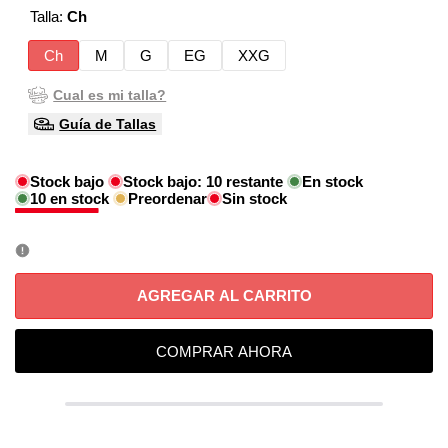
venta
Talla:
Ch
Ch
M
G
EG
XXG
Cual es mi talla?
Guía de Tallas
Stock bajo
Stock bajo:
10
restante
En stock
10
en stock
Preordenar
Sin stock
AGREGAR AL CARRITO
COMPRAR AHORA