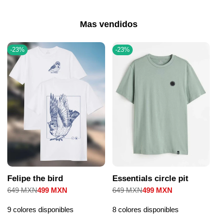
Mas vendidos
-
23
%
-
23
%
Felipe the bird
Essentials circle pit
Precio
649 MXN
Precio
499 MXN
Precio
649 MXN
Precio
499 MXN
regular
de
regular
de
venta
venta
9 colores disponibles
8 colores disponibles