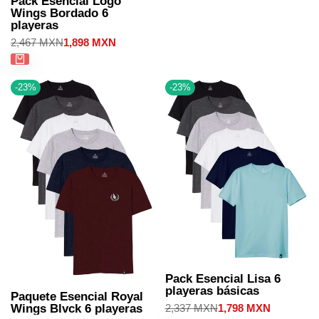
Pack Esencial Logo
Wings Bordado 6
playeras
Precio
2,467 MXN
Precio
1,898 MXN
regular
de
venta
-
23
%
-
23
%
Pack Esencial Lisa 6
playeras básicas
Paquete Esencial Royal
Precio
2,337 MXN
Precio
1,798 MXN
Wings Blvck 6 playeras
regular
de