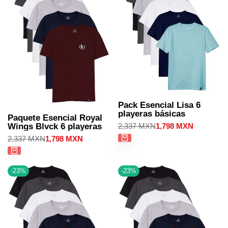
Pack Esencial Lisa 6
playeras básicas
Paquete Esencial Royal
Precio
2,337 MXN
Precio
1,798 MXN
Wings Blvck 6 playeras
regular
de
Precio
2,337 MXN
Precio
1,798 MXN
venta
regular
de
venta
-
23
%
-
23
%