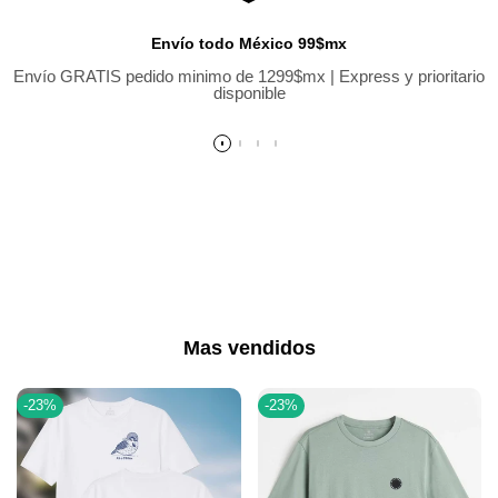
Envío todo México 99$mx
Envío GRATIS pedido minimo de 1299$mx | Express y prioritario
disponible
Mas vendidos
-
23
%
-
23
%