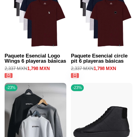
Paquete Esencial Logo
Paquete Esencial circle
Wings 6 playeras básicas
pit 6 playeras básicas
Precio
2,337 MXN
Precio
1,798 MXN
Precio
2,337 MXN
Precio
1,798 MXN
regular
de
regular
de
venta
venta
-
23
%
-
23
%