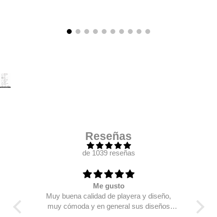
Reseñas
de 1039 reseñas
Me gusto
llego
Muy buena calidad de playera y diseño,
Mi 
muy cómoda y en general sus diseños
están bien chidos.