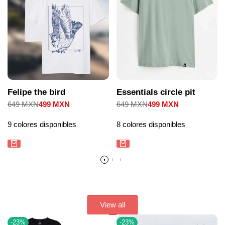
Felipe the bird
Essentials circle pit
Precio
649 MXN
Precio
499 MXN
Precio
649 MXN
Precio
499 MXN
regular
de
regular
de
venta
venta
9 colores disponibles
8 colores disponibles
View all
-
23
%
-
23
%