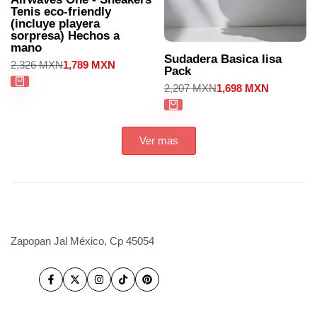
Tenis eco-friendly
(incluye playera
sorpresa) Hechos a
mano
Sudadera Basica lisa
Precio
2,326 MXN
Precio
1,789 MXN
Pack
regular
de
venta
Precio
2,207 MXN
Precio
1,698 MXN
regular
de
venta
Ver mas
Zapopan Jal México, Cp 45054
Facebook
Twitter
Instagram
TikTok
Pinterest