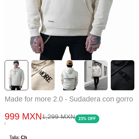
Made for more 2.0 - Sudadera con gorro
Precio
999 MXN
Precio
1,299 MXN
23
% OFF
regular
de
PRECIO
POR
/
POR
UNIDAD
venta
Talla:
Ch