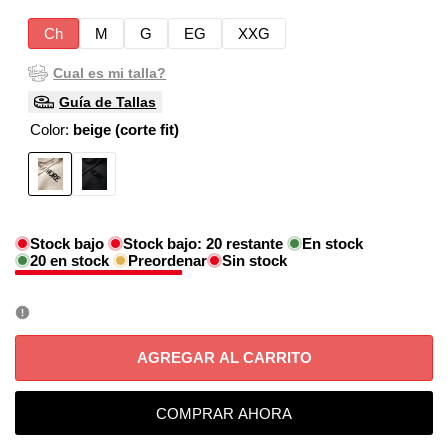
Ch
M
G
EG
XXG
Cual es mi talla?
Guía de Tallas
Color:
beige (corte fit)
Variante
beige
Variante
Negro
agotada
(corte
agotada
fit)
Stock bajo
Stock bajo:
20
restante
En stock
20
en stock
Preordenar
Sin stock
AGREGAR AL CARRITO
COMPRAR AHORA