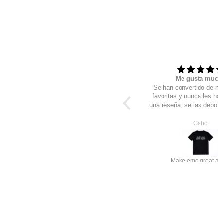
Muy buena atención
Me gusta mu
Quisiera que en todos lados me
Se han convertido de 
dieran la atención que aquí lo
favoritas y nunca les h
hacen.
una reseña, se las debo
los regalos que me agr
lo note! después de un par de
Felipe de jesus
Gabo
pedidos te van agregando
que un llavero, que una
hasta una playera sorp
gracias los amo, justo
Sudaderas STKM CO 3 pack básico
Make emo great 
pedido