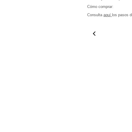
Cómo comprar:
Agrega tu producto al carrito y
elige pagar con
Consulta
aquí
los pasos d
1
Meses sin Tarjeta.
En tu cuenta de Mercado Pago,
elige la cantidad de
2
meses
y confirma.
Paga mes a mes
con saldo disponible, débito u
01:10
0
3
otros medios.
Crédito sujeto a aprobación.
¿Tienes dudas? Consulta nuestra
Ayuda.