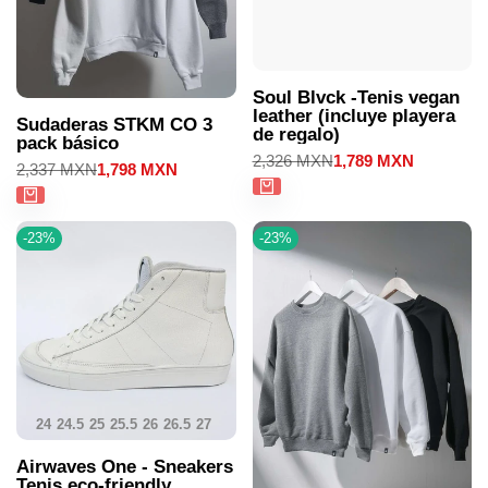
Soul Blvck -Tenis vegan
leather (incluye playera
Sudaderas STKM CO 3
de regalo)
pack básico
Precio
2,326 MXN
Precio
1,789 MXN
Precio
2,337 MXN
Precio
1,798 MXN
regular
de
regular
de
venta
venta
-
23
%
-
23
%
24
24.5
25
25.5
26
26.5
27
27.5
28
28.5
29
29.5
30
Airwaves One - Sneakers
Tenis eco-friendly