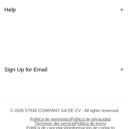
Help
Cómo comprar
Compras a Mayoreo.
Quienes somos?
Dudas
Rastrear pedido
Búsqueda
Sign Up for Email
Privacy
Terms of service
Políticas de cambios
Sign up to get first dibs on new arrivals, sales, exclusive
Manifiesto
content, events and more!
© 2026
STKM COMPANY SA DE CV
. All rights reserved.
Subscribe
Política de reembolso
Política de privacidad
Términos del servicio
Política de envío
Política de cancelación
Información de contacto
MXN