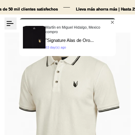
Ir
al
 clientes satisfechos
 clientes satisfechos
 clientes satisfechos
Lleva más ahorra más | Hasta 25% de d
Lleva más ahorra más | Hasta 25% de d
Lleva más ahorra más | Hasta 25% de d
contenido
0
Martín en Miguel Hidalgo, Mexico
compro
"Signature Alas de Oro...
63 day(s) ago