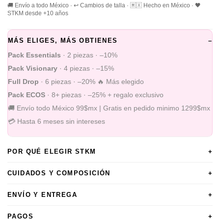
🚚 Envío a todo México · ↩️ Cambios de talla · 🇲🇽 Hecho en México · 🖤
STKM desde +10 años
MÁS ELIGES, MÁS OBTIENES
–
Pack Essentials
· 2 piezas · –10%
Pack Visionary
· 4 piezas · –15%
Full Drop
· 6 piezas · –20% 🔥 Más elegido
Pack ECOS
· 8+ piezas · –25% + regalo exclusivo
🚚 Envío todo México 99$mx | Gratis en pedido minimo 1299$mx
💳 Hasta 6 meses sin intereses
POR QUÉ ELEGIR STKM
+
CUIDADOS Y COMPOSICIÓN
+
ENVÍO Y ENTREGA
+
PAGOS
+