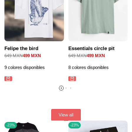
Felipe the bird
Essentials circle pit
Precio
649 MXN
Precio
499 MXN
Precio
649 MXN
Precio
499 MXN
regular
de
regular
de
venta
venta
9 colores disponibles
8 colores disponibles
View all
-
23
%
-
23
%