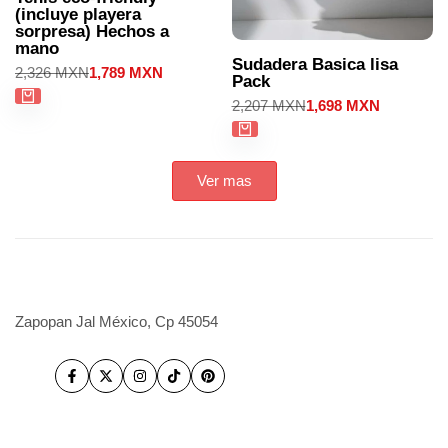
(incluye playera
sorpresa) Hechos a
mano
Sudadera Basica lisa
Precio
2,326 MXN
Precio
1,789 MXN
Pack
regular
de
venta
Precio
2,207 MXN
Precio
1,698 MXN
regular
de
venta
Ver mas
Zapopan Jal México, Cp 45054
Facebook
Twitter
Instagram
TikTok
Pinterest