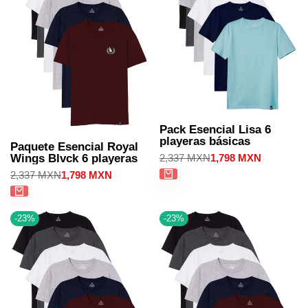
Pack Esencial Lisa 6
playeras básicas
Paquete Esencial Royal
Precio
2,337 MXN
Precio
1,798 MXN
Wings Blvck 6 playeras
regular
de
Precio
2,337 MXN
Precio
1,798 MXN
venta
regular
de
venta
-
23
%
-
23
%