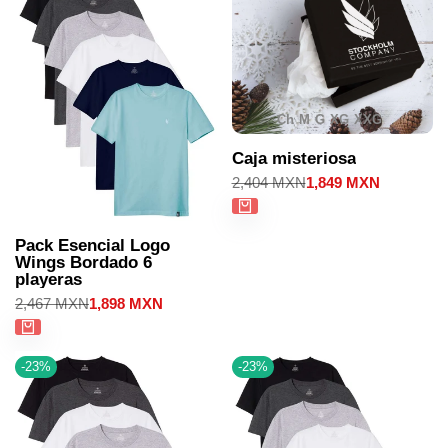
Ch
M
G
XG
XXG
Caja misteriosa
Precio
2,404 MXN
Precio
1,849 MXN
regular
de
venta
Pack Esencial Logo
Wings Bordado 6
playeras
Precio
2,467 MXN
Precio
1,898 MXN
regular
de
venta
-
23
%
-
23
%