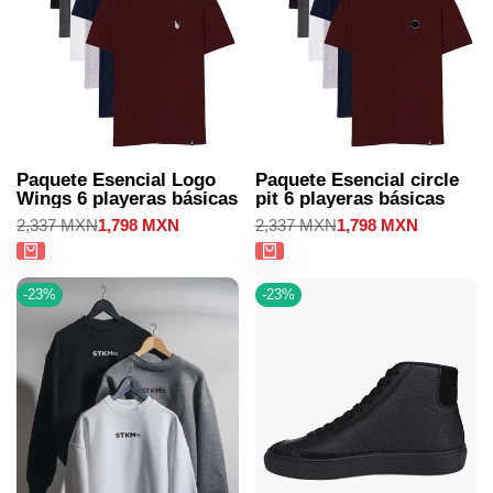
Paquete Esencial Logo
Paquete Esencial circle
Wings 6 playeras básicas
pit 6 playeras básicas
Precio
2,337 MXN
Precio
1,798 MXN
Precio
2,337 MXN
Precio
1,798 MXN
regular
de
regular
de
venta
venta
-
23
%
-
23
%