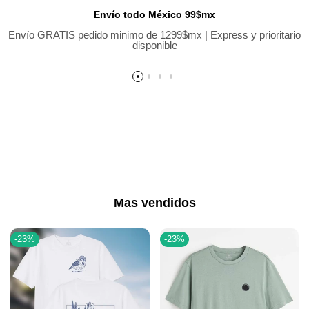
Envío todo México 99$mx
Envío GRATIS pedido minimo de 1299$mx | Express y prioritario
disponible
Mas vendidos
-
23
%
-
23
%