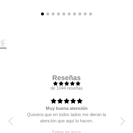
Reseñas
de 1044 reseñas
Muy buena atención
 mas
Quisiera que en todos lados me dieran la
Se 
, me
atención que aquí lo hacen.
y nu
 está
d
Felipe de jesus