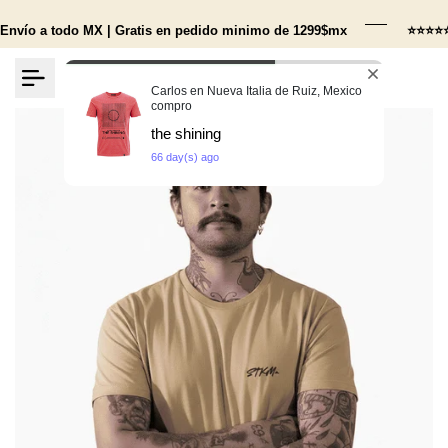
Ir
al
Envío a todo MX | Gratis en pedido minimo de 1299$mx
⭐⭐⭐⭐⭐ 
contenido
0
Carlos en Nueva Italia de Ruiz, Mexico
compro
the shining
66 day(s) ago