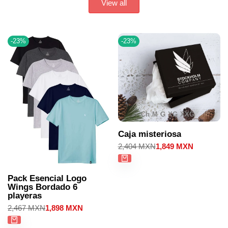
View all
-
23
%
-
23
%
Ch
M
G
XG
XXG
Caja misteriosa
Precio
2,404 MXN
Precio
1,849 MXN
regular
de
venta
Pack Esencial Logo
Wings Bordado 6
playeras
Precio
2,467 MXN
Precio
1,898 MXN
regular
de
venta