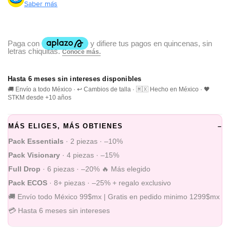
Saber más
Hasta 6 meses sin intereses disponibles
🚚 Envío a todo México · ↩️ Cambios de talla · 🇲🇽 Hecho en México · 🖤
STKM desde +10 años
MÁS ELIGES, MÁS OBTIENES
–
Pack Essentials
· 2 piezas · –10%
Pack Visionary
· 4 piezas · –15%
Full Drop
· 6 piezas · –20% 🔥 Más elegido
Pack ECOS
· 8+ piezas · –25% + regalo exclusivo
🚚 Envío todo México 99$mx | Gratis en pedido minimo 1299$mx
💳 Hasta 6 meses sin intereses