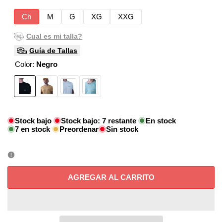
Ch
M
G
XG
XXG
Cual es mi talla?
Guía de Tallas
Color:
Negro
Variante
Negro
Variante
Arena
Variante
Blanco
Variante
Menta
agotada
agotada
(corte
agotada
agotada
fit)
Stock bajo
Stock bajo:
7
restante
En stock
7
en stock
Preordenar
Sin stock
AGREGAR AL CARRITO