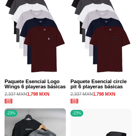
Paquete Esencial Logo
Paquete Esencial circle
Wings 6 playeras básicas
pit 6 playeras básicas
Precio
2,337 MXN
Precio
1,798 MXN
Precio
2,337 MXN
Precio
1,798 MXN
regular
de
regular
de
venta
venta
-
23
%
-
23
%