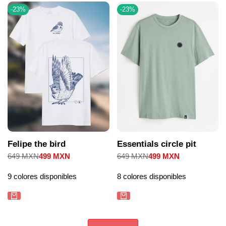
-
23
%
-
23
%
Felipe the bird
Essentials circle pit
Precio
649 MXN
Precio
499 MXN
Precio
649 MXN
Precio
499 MXN
regular
de
regular
de
venta
venta
9 colores disponibles
8 colores disponibles