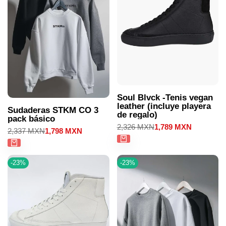
Soul Blvck -Tenis vegan
leather (incluye playera
Sudaderas STKM CO 3
de regalo)
pack básico
Precio
2,326 MXN
Precio
1,789 MXN
Precio
2,337 MXN
Precio
1,798 MXN
regular
de
regular
de
venta
venta
-
23
%
-
23
%