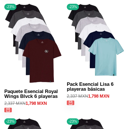
-
23
%
-
23
%
Pack Esencial Lisa 6
playeras básicas
Paquete Esencial Royal
Precio
2,337 MXN
Precio
1,798 MXN
Wings Blvck 6 playeras
regular
de
Precio
2,337 MXN
Precio
1,798 MXN
venta
regular
de
venta
-
23
%
-
23
%