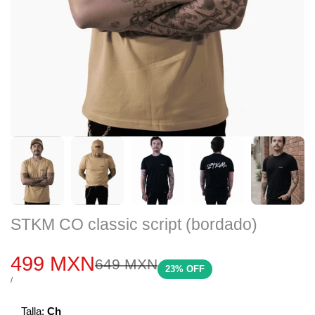
STKM CO classic script (bordado)
Precio
499 MXN
Precio
649 MXN
23
% OFF
regular
de
PRECIO
POR
/
POR
UNIDAD
venta
Talla:
Ch