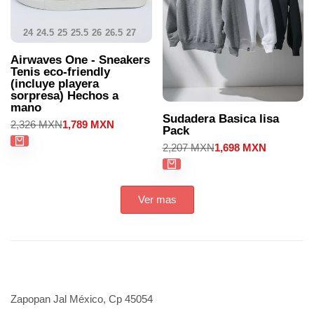
24
24.5
25
25.5
26
26.5
27
27.5
28
28.5
29
29.5
30
Airwaves One - Sneakers
Tenis eco-friendly
(incluye playera
sorpresa) Hechos a
mano
Sudadera Basica lisa
Precio
2,326 MXN
Precio
1,789 MXN
Pack
regular
de
venta
Precio
2,207 MXN
Precio
1,698 MXN
regular
de
venta
Ver mas
Zapopan Jal México, Cp 45054