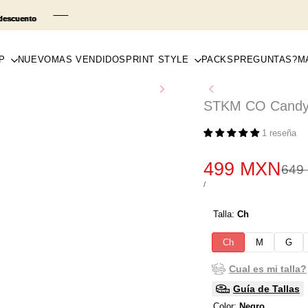
P
NUEVO
MAS VENDIDOS
PRINT STYLE
PACKS
PREGUNTAS?
M
STKM CO Candy 
1 reseña
Precio
499 MXN
Prec
649
regu
de
PRECIO
POR
/
POR
venta
UNIDAD
Talla:
Ch
Ch
M
G
Cual es mi talla?
Guía de Tallas
Color:
Negro