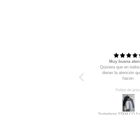
Esta muy padre
Muy buena aten
Me gusto, solo me quedo un poquito
Quisiera que en todo
mas ajustada pero sirve que bajo de
dieran la atención qu
peso, me gustaría que el gatito
hacen.
brillara más pero está muy bonito el
bordado
alonso samayo
Felipe de jesu
Skeleton Cat Glow Mineral wash (bordado)
Sudaderas STKM CO 3 p