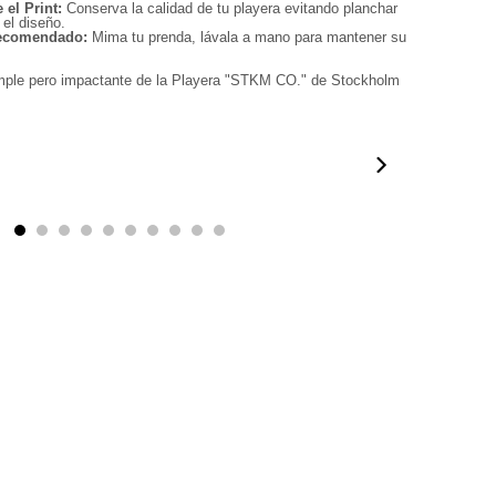
 el Print:
Conserva la calidad de tu playera evitando planchar
 el diseño.
ecomendado:
Mima tu prenda, lávala a mano para mantener su
simple pero impactante de la Playera "STKM CO." de Stockholm
0:50
00:50
00:38
01:09