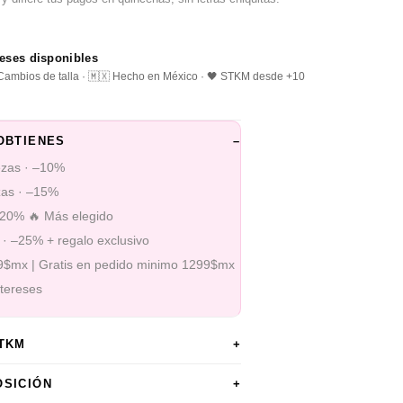
reses disponibles
️ Cambios de talla · 🇲🇽 Hecho en México · 🖤 STKM desde +10
OBTIENES
–
ezas · –10%
zas · –15%
–20% 🔥 Más elegido
 · –25% + regalo exclusivo
99$mx | Gratis en pedido minimo 1299$mx
ntereses
STKM
+
OSICIÓN
+