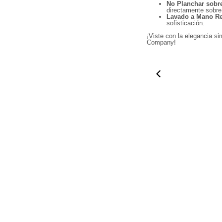
No Planchar sobre
directamente sobre
Lavado a Mano R
sofisticación.
Agrega tu producto al carrito y
elige pagar con
1
Meses sin Tarjeta.
¡Viste con la elegancia 
En tu cuenta de Mercado Pago,
elige la cantidad de
Company!
2
meses
y confirma.
Paga mes a mes
con saldo disponible, débito u
3
otros medios.
01:10
0
Crédito sujeto a aprobación.
¿Tienes dudas? Consulta nuestra
Ayuda.