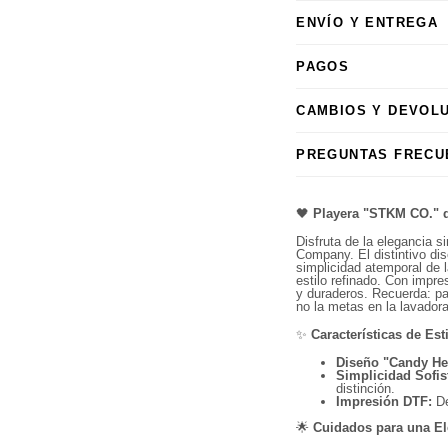
ENVÍO Y ENTREGA
PAGOS
CAMBIOS Y DEVOL
PREGUNTAS FRECU
🖤
Playera "STKM CO." 
Disfruta de la elegancia 
Company. El distintivo di
simplicidad atemporal de 
estilo refinado. Con impres
y duraderos. Recuerda: pa
no la metas en la lavadora
✨
Características de Est
Diseño "Candy Hea
Simplicidad Sofis
distinción.
Impresión DTF:
De
Compra ahora y paga a meses sin
🌟
Cuidados para una El
tarjeta de crédito