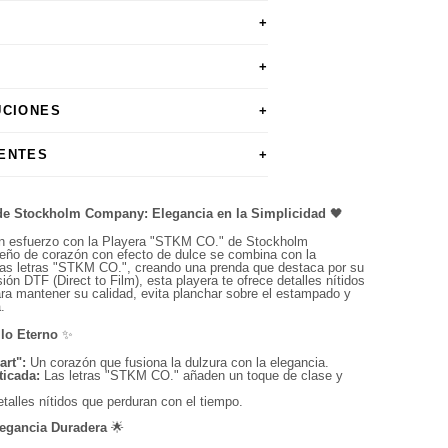
+
+
UCIONES
+
ENTES
+
de Stockholm Company: Elegancia en la Simplicidad
🖤
sin esfuerzo con la Playera "STKM CO." de Stockholm
seño de corazón con efecto de dulce se combina con la
las letras "STKM CO.", creando una prenda que destaca por su
ión DTF (Direct to Film), esta playera te ofrece detalles nítidos
ra mantener su calidad, evita planchar sobre el estampado y
.
ilo Eterno
✨
rt":
Un corazón que fusiona la dulzura con la elegancia.
ticada:
Las letras "STKM CO." añaden un toque de clase y
talles nítidos que perduran con el tiempo.
egancia Duradera
🌟