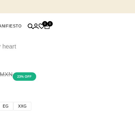
0
0
ANIFIESTO
heart
io
 MXN
23
% OFF
lar
EG
XXG