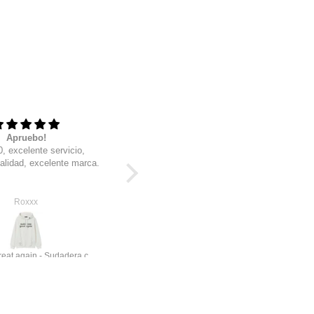
Apruebo!
Siempre al 100
, excelente servicio,
Wow, excelente calidad, sobre todo
alidad, excelente marca.
excelente servicio, soy cliente
desde hace años y estan geniales
estas nuevas
Roxxx
Raul R
Make emo great again - Sudadera con gorro
STKM Pima core+1 | Premium