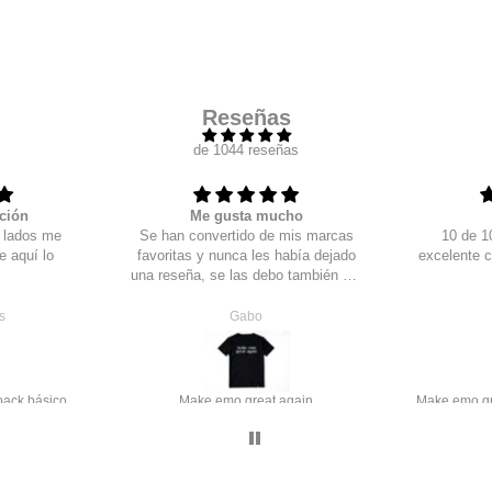
Reseñas
de 1044 reseñas
ción
Me gusta mucho
s lados me
Se han convertido de mis marcas
10 de 10
e aquí lo
favoritas y nunca les había dejado
excelente c
una reseña, se las debo también por
los regalos que me agregan que si
lo note! después de un par de
s
Gabo
pedidos te van agregando detallitos,
que un llavero, que una tote bag y
hasta una playera sorpresa, muchas
gracias los amo, justo haré nuevo
ack básico
Make emo great again
pedido