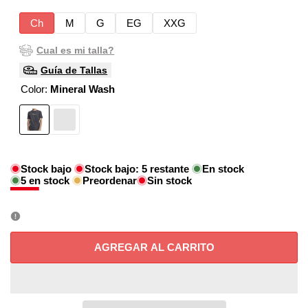
Ch
M
G
EG
XXG
Cual es mi talla?
Guía de Tallas
Color:
Mineral Wash
Variante
Negro
Variante
Mineral
agotada
agotada
Wash
Stock bajo
Stock bajo:
5
restante
En stock
5
en stock
Preordenar
Sin stock
AGREGAR AL CARRITO