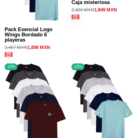
Caja misteriosa
Precio
2,404 MXN
Precio
1,849 MXN
regular
de
venta
Pack Esencial Logo
Wings Bordado 6
playeras
Precio
2,467 MXN
Precio
1,898 MXN
regular
de
venta
-
23
%
-
23
%