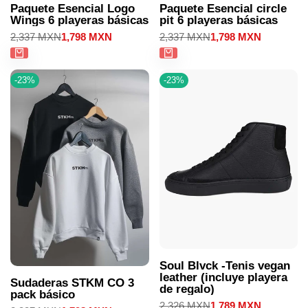
Paquete Esencial Logo
Paquete Esencial circle
Wings 6 playeras básicas
pit 6 playeras básicas
Precio
2,337 MXN
Precio
1,798 MXN
Precio
2,337 MXN
Precio
1,798 MXN
regular
de
regular
de
venta
venta
-
23
%
-
23
%
Soul Blvck -Tenis vegan
leather (incluye playera
Sudaderas STKM CO 3
de regalo)
pack básico
Precio
2,326 MXN
Precio
1,789 MXN