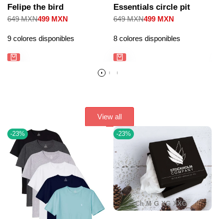
Felipe the bird
Essentials circle pit
Precio
649 MXN
Precio
499 MXN
Precio
649 MXN
Precio
499 MXN
regular
de
regular
de
venta
venta
9 colores disponibles
8 colores disponibles
View all
-
23
%
-
23
%
Ch
M
G
XG
XXG