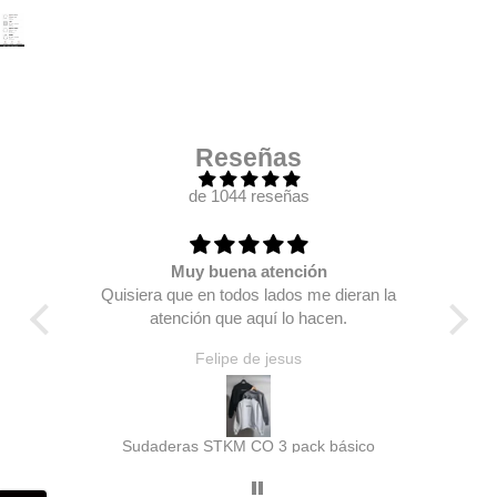
Reseñas
de 1044 reseñas
Muy buena atención
 mas
Quisiera que en todos lados me dieran la
Se 
, me
atención que aquí lo hacen.
y nu
 está
d
Felipe de jesus
agrega
de p
un
play
ado)
Sudaderas STKM CO 3 pack básico