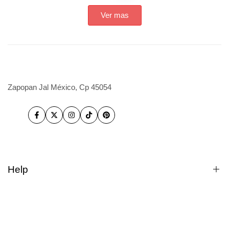
Ver mas
Zapopan Jal México, Cp 45054
Facebook
Twitter
Instagram
TikTok
Pinterest
Help
Cómo comprar
Compras a Mayoreo.