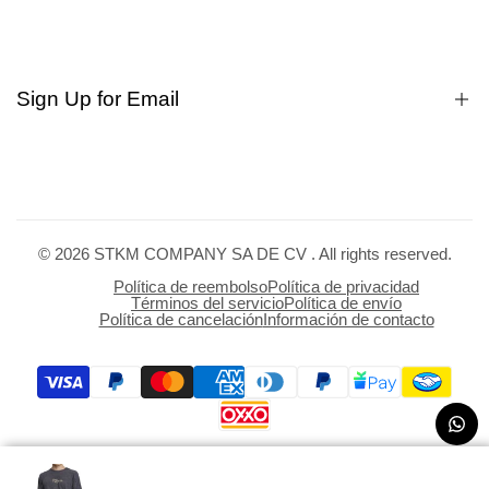
Quienes somos?
Dudas
Rastrear pedido
Búsqueda
Sign Up for Email
Privacy
Terms of service
Políticas de cambios
Sign up to get first dibs on new arrivals, sales, exclusive
Manifiesto
content, events and more!
© 2026
STKM COMPANY SA DE CV
. All rights reserved.
Subscribe
Política de reembolso
Política de privacidad
Términos del servicio
Política de envío
Política de cancelación
Información de contacto
MXN