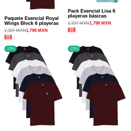
Pack Esencial Lisa 6
playeras básicas
Paquete Esencial Royal
Precio
2,337 MXN
Precio
1,798 MXN
Wings Blvck 6 playeras
regular
de
Precio
2,337 MXN
Precio
1,798 MXN
venta
regular
de
venta
-
23
%
-
23
%