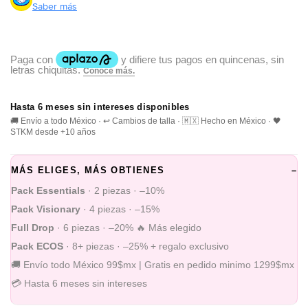
Saber más
Hasta 6 meses sin intereses disponibles
🚚 Envío a todo México · ↩️ Cambios de talla · 🇲🇽 Hecho en México · 🖤
STKM desde +10 años
MÁS ELIGES, MÁS OBTIENES
–
Pack Essentials
· 2 piezas · –10%
Pack Visionary
· 4 piezas · –15%
Full Drop
· 6 piezas · –20% 🔥 Más elegido
Pack ECOS
· 8+ piezas · –25% + regalo exclusivo
🚚 Envío todo México 99$mx | Gratis en pedido minimo 1299$mx
💳 Hasta 6 meses sin intereses