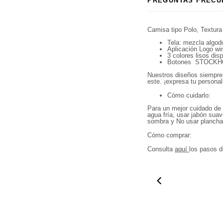
PREGUNTAS FRECU
Camisa tipo Polo, Textura
Tela: mezcla algodó
Aplicación Logo wi
3 colores lisos dis
Botones STOCK
Nuestros diseños siempre 
este. ¡
expresa tu persona
Cómo cuidarlo:
Para un mejor cuidado de
agua fría, usar jabón suav
sombra y No usar plancha 
Cómo comprar:
Consulta
aquí
los pasos d
01:10
0
Compra ahora y paga a meses sin
tarjeta de crédito