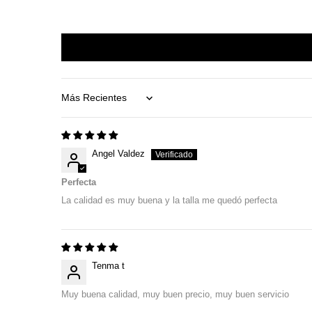
Sort by
Angel Valdez
Perfecta
La calidad es muy buena y la talla me quedó perfecta
Tenma t
Muy buena calidad, muy buen precio, muy buen servicio