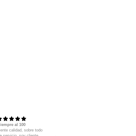
iempre al 100
Excelente servicio
ente calidad, sobre todo
Me ayudaron en todas mis dudas y
e servicio, soy cliente
me llego bien rápido, muy buena