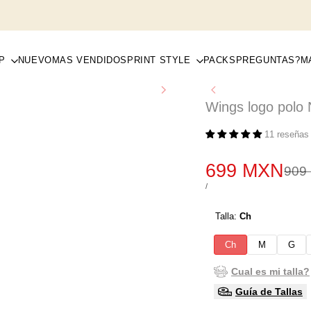
P
NUEVO
MAS VENDIDOS
PRINT STYLE
PACKS
PREGUNTAS?
M
Wings logo polo
11 reseñas
Precio
699 MXN
Prec
909
regu
de
PRECIO
POR
/
POR
venta
UNIDAD
Talla:
Ch
Ch
M
G
Cual es mi talla?
Guía de Tallas