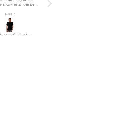
e años y estan geniales
calidad.
estas nuevas
Raul R
Jorge Carlos urucha
ima core+1 | Premium
STKM CO classic script (bordado) Manga larga