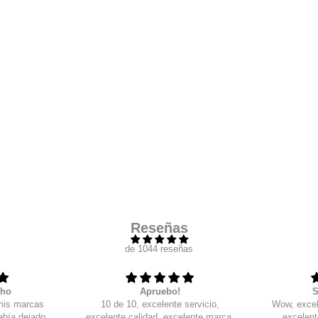
Agrega tu producto al carrito y
elige pagar con
1
Meses sin Tarjeta.
En tu cuenta de Mercado Pago,
elige la cantidad de
2
meses
y confirma.
Paga mes a mes
con saldo disponible, débito u
3
otros medios.
Crédito sujeto a aprobación.
¿Tienes dudas? Consulta nuestra
Ayuda.
Reseñas
de 1044 reseñas
cho
Apruebo!
S
mis marcas
10 de 10, excelente servicio,
Wow, excel
abía dejado
excelente calidad, excelente marca.
excelent