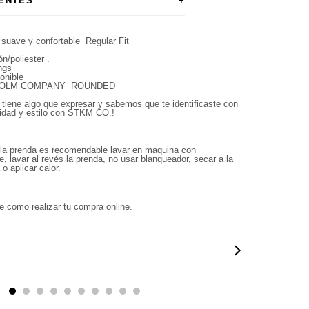
ENTES
+
 suave y confortable Regular Fit
n/poliester .
ngs
ponible
HOLM COMPANY ROUNDED
tiene algo que expresar y sabemos que te identificaste con
lidad y estilo con STKM CO.
!
 la prenda es recomendable lavar en maquina con
e, lavar al revés la prenda, no usar blanqueador, secar a la
o aplicar calor.
e como realizar tu compra online.
0:50
00:50
00:38
01:09