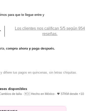
ximos
para que te llegue entre
y
Los clientes nos califican 5/5 según 954
reseñas.
eta,
compra ahora y paga después.
reses disponibles
️ Cambios de talla · 🇲🇽 Hecho en México · 🖤 STKM desde +10