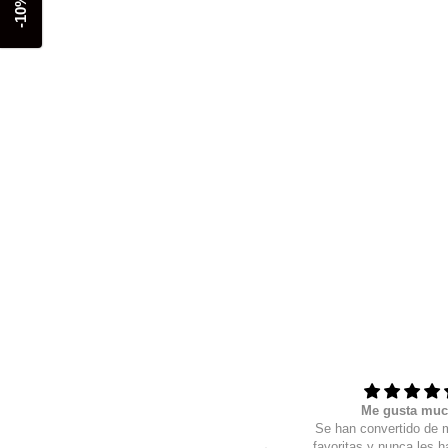
-10% off
Muy buena atención
Me gusta mu
Quisiera que en todos lados me
Se han convertido de 
dieran la atención que aquí lo
favoritas y nunca les h