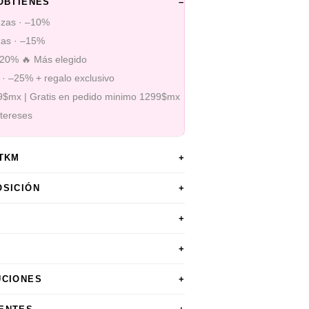
OBTIENES
–
ezas · –10%
zas · –15%
–20% 🔥 Más elegido
 · –25% + regalo exclusivo
99$mx | Gratis en pedido minimo 1299$mx
ntereses
STKM
+
OSICIÓN
+
+
+
UCIONES
+