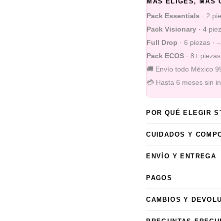
MÁS ELIGES, MÁS 
Pack Essentials
· 2 pi
Pack Visionary
· 4 pie
Full Drop
· 6 piezas · 
Pack ECOS
· 8+ piezas
🚚 Envío todo México 
💳 Hasta 6 meses sin i
POR QUÉ ELEGIR 
CUIDADOS Y COMP
ENVÍO Y ENTREGA
PAGOS
CAMBIOS Y DEVOL