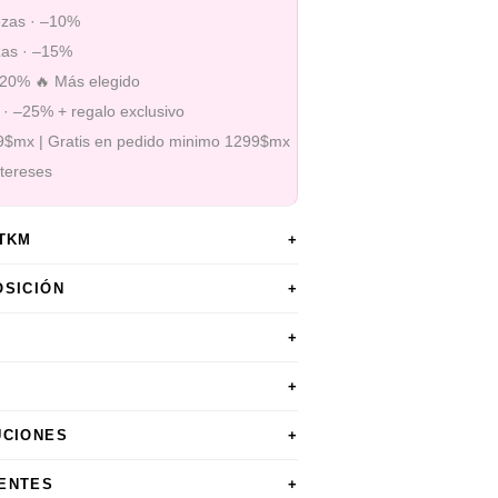
ezas · –10%
zas · –15%
–20% 🔥 Más elegido
 · –25% + regalo exclusivo
99$mx | Gratis en pedido minimo 1299$mx
ntereses
STKM
+
OSICIÓN
+
+
+
UCIONES
+
ENTES
+