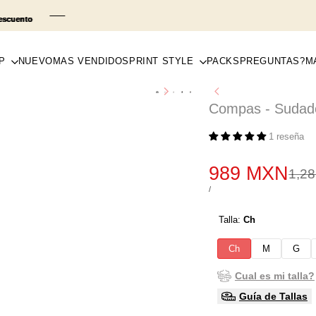
P
NUEVO
MAS VENDIDOS
PRINT STYLE
PACKS
PREGUNTAS?
M
Compas - Sudade
1 reseña
Precio
989 MXN
Prec
1,2
regu
de
PRECIO
POR
/
POR
venta
UNIDAD
Talla:
Ch
Ch
M
G
Cual es mi talla?
Guía de Tallas