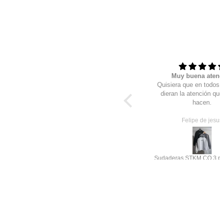
Esta muy padre
Muy buena aten
Me gusto, solo me quedo un poquito
Quisiera que en todo
mas ajustada pero sirve que bajo de
dieran la atención qu
peso, me gustaría que el gatito
hacen.
brillara más pero está muy bonito el
bordado
alonso samayo
Felipe de jesu
Skeleton Cat Glow Mineral wash (bordado)
Sudaderas STKM CO 3 p