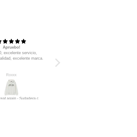
Apruebo!
Siempre al 100
, excelente servicio,
Wow, excelente calidad, sobre todo
alidad, excelente marca.
excelente servicio, soy cliente
desde hace años y estan geniales
estas nuevas
Roxxx
Raul R
Make emo great again - Sudadera con gorro
STKM Pima core+1 | Premium