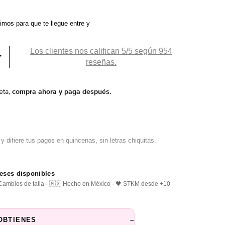
ximos
para que te llegue entre
y
Los clientes nos califican 5/5 según 954
reseñas.
eta,
compra ahora y paga después.
reses disponibles
️ Cambios de talla · 🇲🇽 Hecho en México · 🖤 STKM desde +10
OBTIENES
–