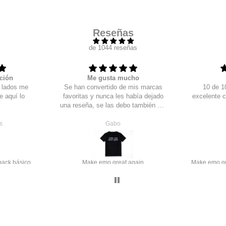
Reseñas
de 1044 reseñas
ción
Me gusta mucho
s lados me
Se han convertido de mis marcas
10 de 10
e aquí lo
favoritas y nunca les había dejado
excelente c
una reseña, se las debo también por
los regalos que me agregan que si
lo note! después de un par de
s
Gabo
pedidos te van agregando detallitos,
que un llavero, que una tote bag y
hasta una playera sorpresa, muchas
gracias los amo, justo haré nuevo
ack básico
Make emo great again
pedido