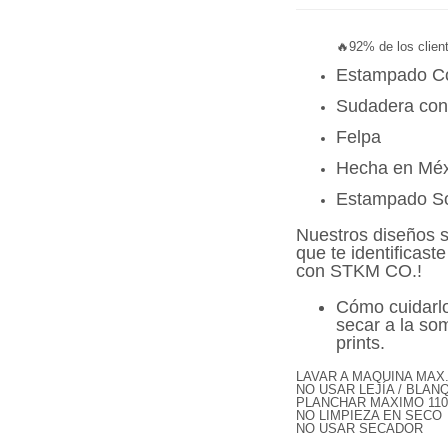
🔥92% de los clie
Estampado 
Sudadera con 
Felpa
Hecha en Méx
Estampado Sof
Nuestros diseños 
que te identificaste
con STKM CO.
!
Cómo cuidarlo
secar a la som
prints.
LAVAR A MAQUINA MAX
NO USAR LEJÍA / BLA
PLANCHAR MAXIMO 110 
Compra ahora y paga a meses sin
NO LIMPIEZA EN SECO
NO USAR SECADOR
tarjeta de crédito