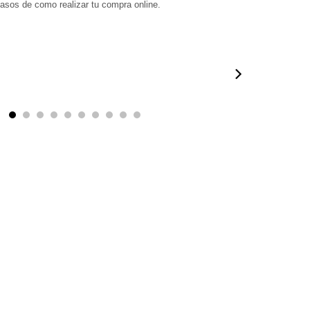
pasos de como realizar tu compra online.
0:50
00:50
00:38
01:09