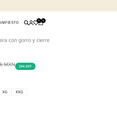
0
0
ANIFIESTO
ra con gorro y cierre
io
86 MXN
23
% OFF
lar
XG
XXG