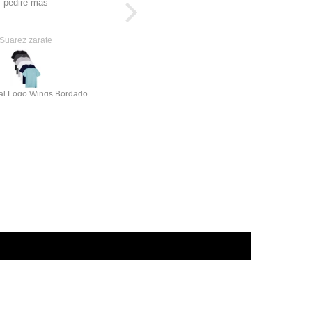
pedire mas
talla mas por que son como fit a
menos que no tengan pata gorda
como yo.
Suarez zarate
Lucho
Pack Esencial Logo Wings Bordado 6 playeras
Soul Blvck -Tenis vegan leather (incluye playera de regalo)