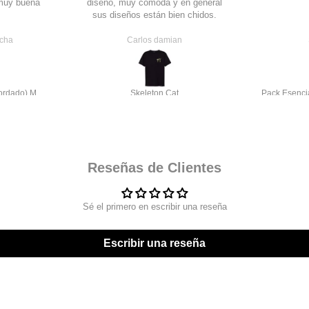
 muy buena
diseño, muy cómoda y en general
sus diseños están bien chidos.
ucha
Carlos damian
STKM CO classic script (bordado) Manga larga
Skeleton Cat
Reseñas de Clientes
Sé el primero en escribir una reseña
Escribir una reseña