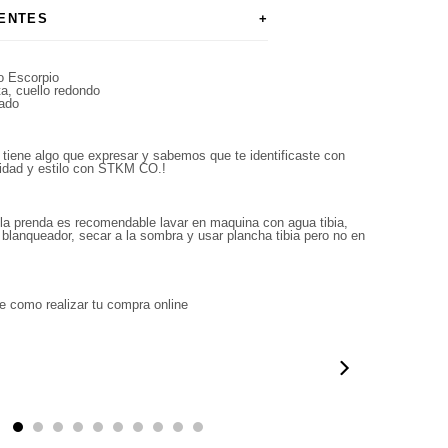
ENTES
+
 Escorpio
a, cuello redondo
ado
tiene algo que expresar y sabemos que te identificaste con
lidad y estilo con STKM CO.
!
la prenda es recomendable lavar en maquina con agua tibia,
 blanqueador, secar a la sombra y usar plancha tibia pero no en
e como realizar tu compra online
0:50
00:50
00:38
01:09