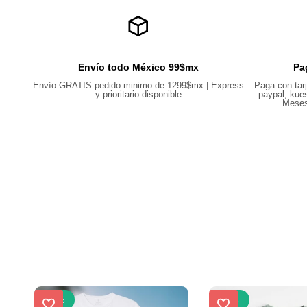
Envío todo México 99$mx
Pa
Envío GRATIS pedido minimo de 1299$mx | Express
Paga con tarj
y prioritario disponible
paypal, kues
Meses
-
23
%
-
23
%