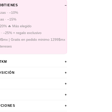
OBTIENES
–
ezas · –10%
zas · –15%
–20% 🔥 Más elegido
 · –25% + regalo exclusivo
99$mx | Gratis en pedido minimo 1299$mx
ntereses
STKM
+
OSICIÓN
+
+
+
UCIONES
+