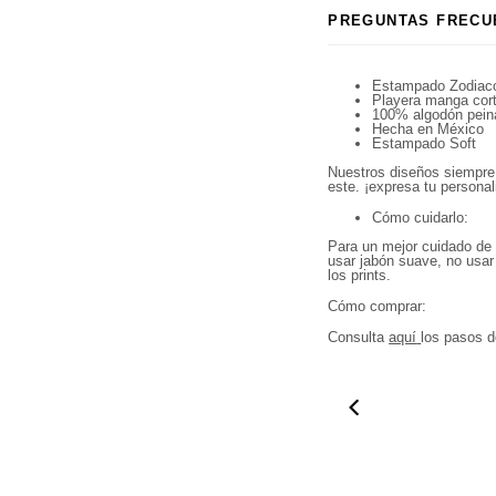
PREGUNTAS FRECU
Estampado Zodiaco
Playera manga cort
100% algodón pein
Hecha en México
Estampado Soft
Nuestros diseños siempre 
este. ¡
expresa tu persona
Cómo cuidarlo:
Para un mejor cuidado de 
usar jabón suave, no usar
los prints.
Cómo comprar:
Consulta
aquí
los pasos d
01:10
0
Compra ahora y paga a meses sin
tarjeta de crédito