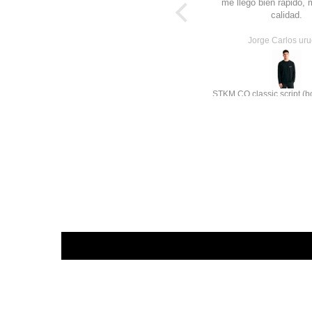
excelente servicio, soy cliente
me llego bien rápido,
desde hace años y estan geniales
calidad.
estas nuevas
Raul R
Jorge Carlos ur
STKM Pima core+1 | Premium