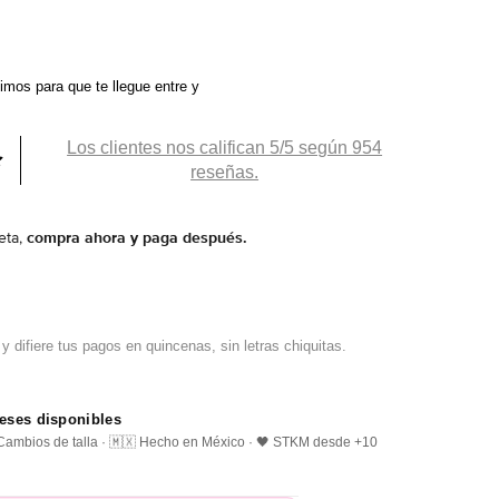
ximos
para que te llegue entre
y
Los clientes nos califican 5/5 según 954
reseñas.
eta,
compra ahora y paga después.
reses disponibles
️ Cambios de talla · 🇲🇽 Hecho en México · 🖤 STKM desde +10