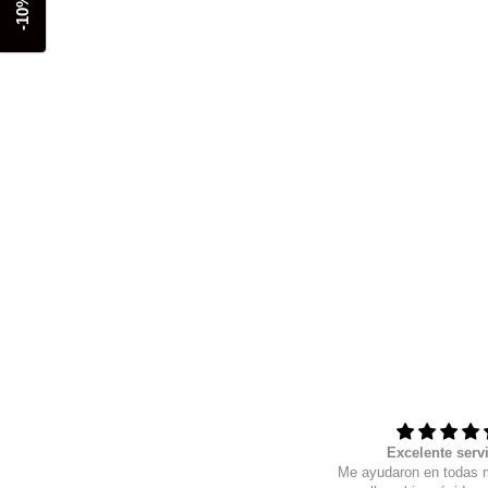
-10% off
Siempre al 100
Excelente serv
Wow, excelente calidad, sobre todo
Me ayudaron en todas 