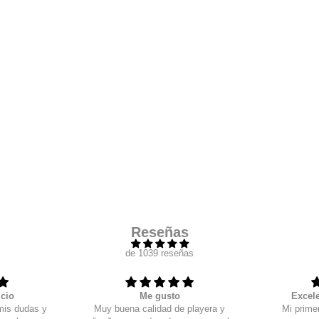
Agrega tu producto al carrito y
elige pagar con
1
Meses sin Tarjeta.
En tu cuenta de Mercado Pago,
elige la cantidad de
2
meses
y confirma.
Paga mes a mes
con saldo disponible, débito u
3
otros medios.
Crédito sujeto a aprobación.
¿Tienes dudas? Consulta nuestra
Ayuda.
Reseñas
de 1039 reseñas
icio
Me gusto
Excele
mis dudas y
Muy buena calidad de playera y
Mi primer