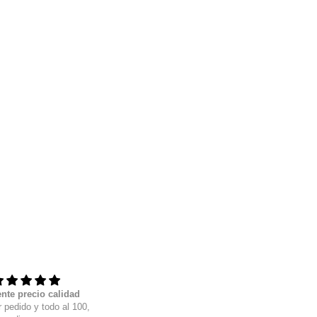
nte precio calidad
La neta estan muy cool
 pedido y todo al 100,
Perfectos, solo pidanlos en media